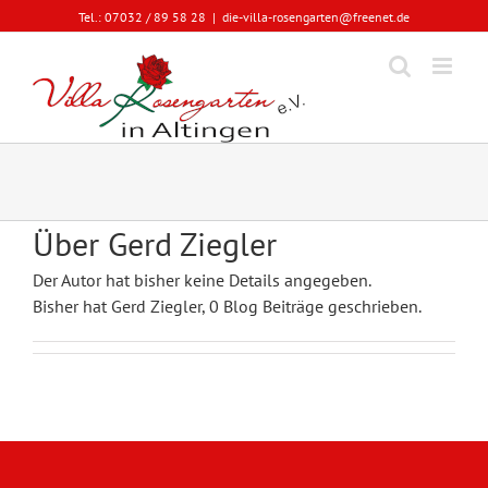
Zum
Tel.: 07032 / 89 58 28
|
die-villa-rosengarten@freenet.de
Inhalt
springen
Über
Gerd Ziegler
Der Autor hat bisher keine Details angegeben.
Bisher hat Gerd Ziegler, 0 Blog Beiträge geschrieben.